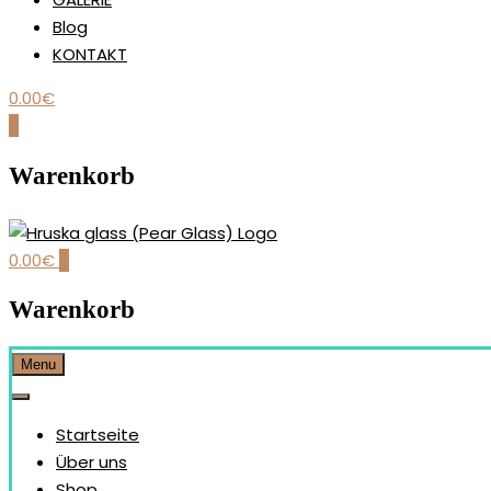
Blog
KONTAKT
0.00
€
0
Warenkorb
0.00
€
0
Our brand is dedicated to the handmade production and desi
HRUŠKA GLASS (PEAR GLAS
Warenkorb
Menu
Startseite
Über uns
Shop