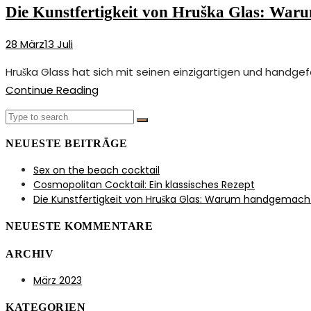
Rezept“
Die Kunstfertigkeit von Hruška Glas: Warum
28
März
13
Juli
Hruška Glass hat sich mit seinen einzigartigen und handgef
„Die
Continue Reading
Kunstfertigkeit
Search
von
Search
for:
Hruška
NEUESTE BEITRÄGE
Glas:
Sex on the beach cocktail
Warum
Cosmopolitan Cocktail: Ein klassisches Rezept
handgemachte
Die Kunstfertigkeit von Hruška Glas: Warum handgemachte 
Cocktailgläser
NEUESTE KOMMENTARE
die
Investition
ARCHIV
wert
März 2023
sind.“
KATEGORIEN