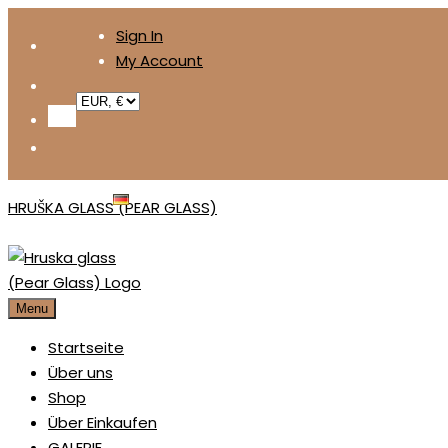
Skip
Sign In
to
My Account
content
DEUTSCH
HRUŠKA GLASS (PEAR GLASS)
Menu
Startseite
Über uns
Shop
Über Einkaufen
GALERIE