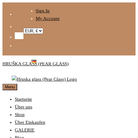
Skip
Sign In
to
My Account
content
DEUTSCH
HRUŠKA GLASS (PEAR GLASS)
Menu
Startseite
Über uns
Shop
Über Einkaufen
GALERIE
Blog